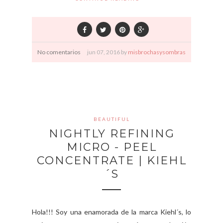
No comentarios
jun
07,
2016 by
misbrochasysombras
BEAUTIFUL
NIGHTLY REFINING
MICRO - PEEL
CONCENTRATE | KIEHL
´S
Hola!!! Soy una enamorada de la marca Kiehl´s, lo