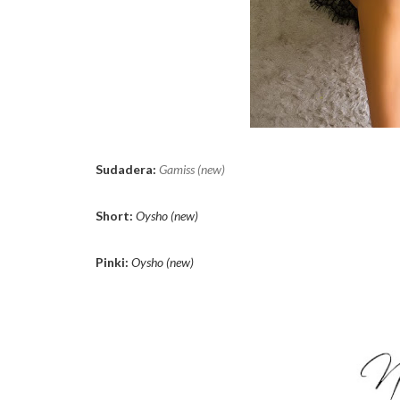
Sudadera:
Gamiss (new)
Short:
Oysho (new)
Pinki:
Oysho (new)