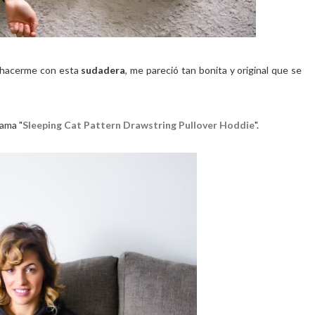
hacerme con esta
sudadera
, me pareció tan bonita y original que se
lama "
Sleeping Cat Pattern Drawstring Pullover Hoddie
".