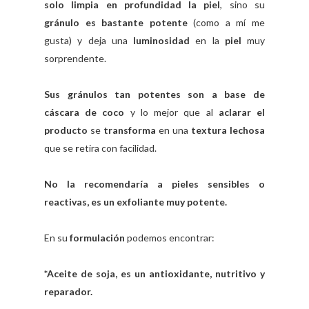
solo limpia en profundidad la piel
, sino su
gránulo es bastante potente
(como a mí me
gusta) y deja una
luminosidad
en la
piel
muy
sorprendente.
Sus gránulos tan potentes son a base de
cáscara de coco
y lo mejor que al
aclarar el
producto
se
transforma
en una
textura lechosa
que se
r
etira con facilidad.
No la recomendaría a pieles sensibles o
reactivas, es un exfoliante muy potente.
En su
formulación
podemos encontrar:
*Aceite de soja, es un antioxidante, nutritivo y
reparador.