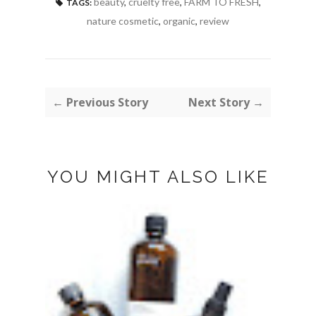
beauty
,
cruelty free
,
FARM TO FRESH
,
TAGS:
nature cosmetic
,
organic
,
review
← Previous Story
Next Story →
YOU MIGHT ALSO LIKE