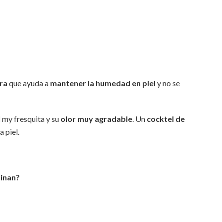
ra
que ayuda a
mantener la humedad en piel
y no se
l
my fresquita y su
olor muy agradable
. Un
cocktel de
 piel.
pinan?