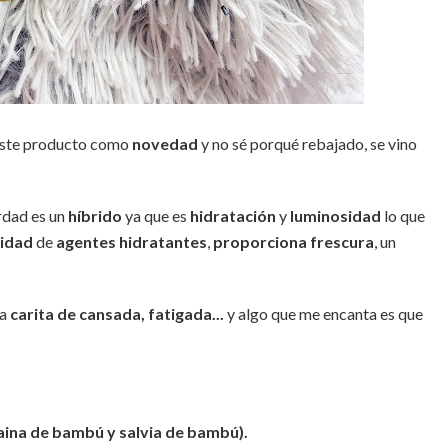
 este producto como
novedad
y no sé porqué rebajado, se vino
rdad es un
híbrido
ya que es
hidratación
y
luminosidad
lo que
tidad
de
agentes hidratantes
,
proporciona frescura
, un
sa
carita de cansada, fatigada...
y algo que me encanta es que
ina de bambú y salvia de bambú).