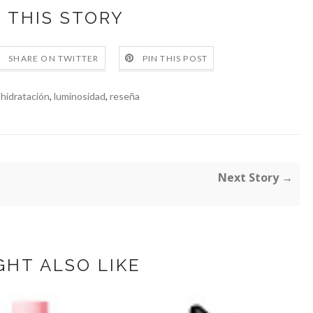
 THIS STORY
SHARE ON TWITTER
PIN THIS POST
,
hidratación
,
luminosidad
,
reseña
Next Story →
GHT ALSO LIKE