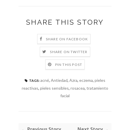
SHARE THIS STORY
SHARE ON FACEBOOK
SHARE ON TWITTER
PIN THIS POST
acné
,
Antiedad
,
Azra
,
eczema
,
pieles
TAGS:
reactivas
,
pieles sensibles
,
rosacea
,
tratamiento
facial
← Previous Story
Next Story →