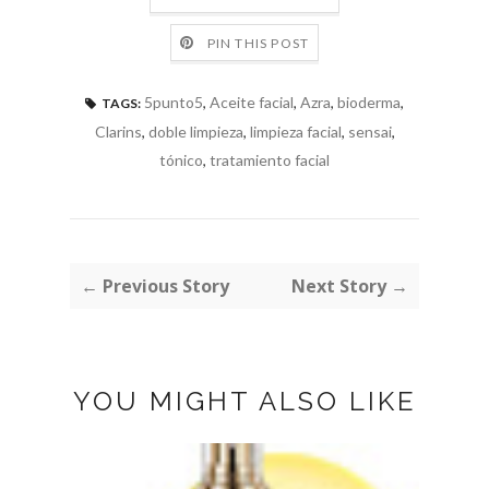
PIN THIS POST
5punto5
,
Aceite facial
,
Azra
,
bioderma
,
TAGS:
Clarins
,
doble limpieza
,
limpieza facial
,
sensai
,
tónico
,
tratamiento facial
← Previous Story
Next Story →
YOU MIGHT ALSO LIKE