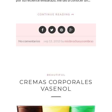
por su reciente embarazo, me dio a conocer un...
CONTINUE READING
No comentarios
sep
13,
2013 by
misbrochasysombras
BEAUTIFUL
CREMAS CORPORALES
VASENOL