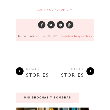
CONTINUE READING
No comentarios
sep
08,
2013 by
misbrochasysombras
NEWER
OLDER
STORIES
STORIES
MIS BROCHAS Y SOMBRAS