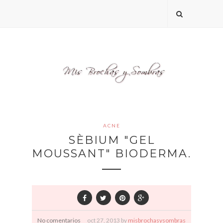
ACNE
SÈBIUM "GEL
MOUSSANT" BIODERMA.
No comentarios
oct
27,
2013 by
misbrochasysombras