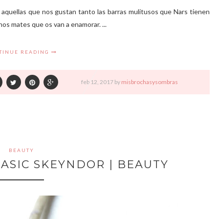
aquellas que nos gustan tanto las barras mulitusos que Nars tienen
os mates que os van a enamorar. ...
TINUE READING
feb
12,
2017 by
misbrochasysombras
BEAUTY
HASIC SKEYNDOR | BEAUTY