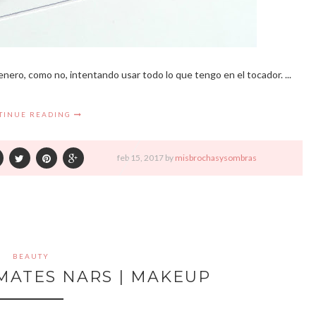
enero, como no, intentando usar todo lo que tengo en el tocador. ...
TINUE READING
feb
15,
2017 by
misbrochasysombras
BEAUTY
MATES NARS | MAKEUP