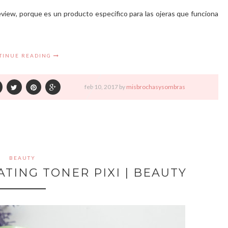
view, porque es un producto específico para las ojeras que funciona
TINUE READING
feb
10,
2017 by
misbrochasysombras
BEAUTY
TING TONER PIXI | BEAUTY