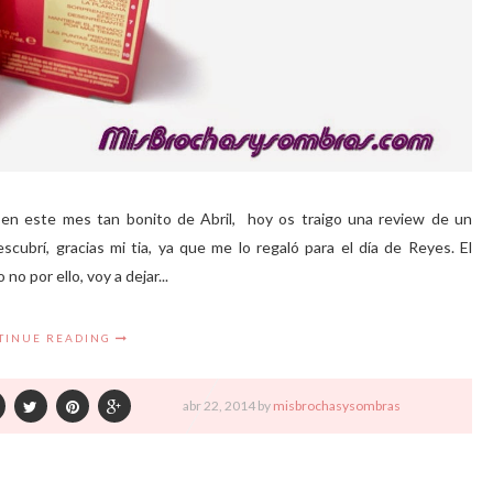
 en este mes tan bonito de Abril, hoy os traigo una review de un
cubrí, gracias mi tia, ya que me lo regaló para el día de Reyes. El
o por ello, voy a dejar...
TINUE READING
abr
22,
2014 by
misbrochasysombras