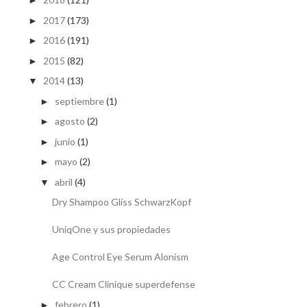
►
2017
(173)
►
2016
(191)
►
2015
(82)
►
2014
(13)
▼
septiembre
(1)
►
agosto
(2)
►
junio
(1)
►
mayo
(2)
►
abril
(4)
▼
Dry Shampoo Gliss SchwarzKopf
UniqOne y sus propiedades
Age Control Eye Serum Alonism
CC Cream Clinique superdefense
febrero
(1)
►