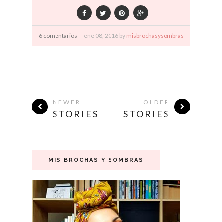
6 comentarios
ene
08,
2016 by
misbrochasysombras
NEWER
OLDER
STORIES
STORIES
MIS BROCHAS Y SOMBRAS