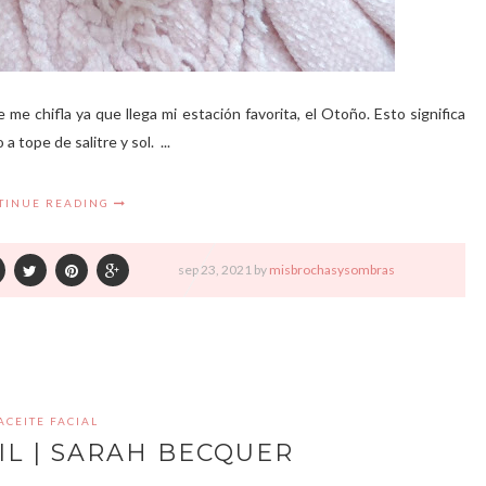
e chifla ya que llega mi estación favorita, el Otoño. Esto significa
tope de salitre y sol. ...
TINUE READING
sep
23,
2021 by
misbrochasysombras
ACEITE FACIAL
IL | SARAH BECQUER