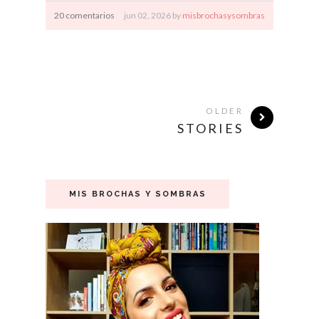
20 comentarios
jun
02,
2026 by
misbrochasysombras
OLDER
STORIES
MIS BROCHAS Y SOMBRAS