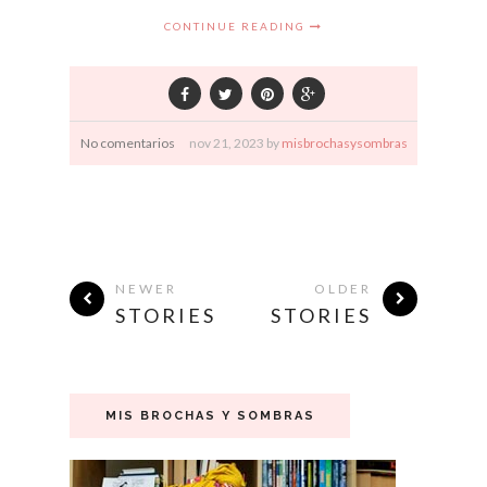
CONTINUE READING
No comentarios
nov
21,
2023 by
misbrochasysombras
NEWER
OLDER
STORIES
STORIES
MIS BROCHAS Y SOMBRAS