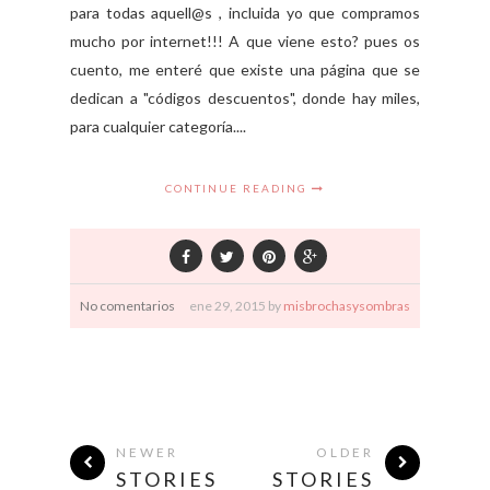
para todas aquell@s , incluida yo que compramos
mucho por internet!!! A que viene esto? pues os
cuento, me enteré que existe una página que se
dedican a "códigos descuentos", donde hay miles,
para cualquier categoría....
CONTINUE READING
No comentarios
ene
29,
2015 by
misbrochasysombras
NEWER
OLDER
STORIES
STORIES