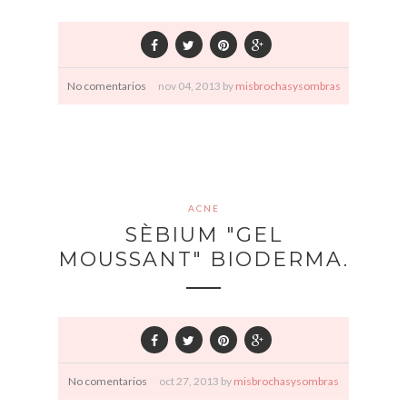
No comentarios
nov
04,
2013 by
misbrochasysombras
ACNE
SÈBIUM "GEL
MOUSSANT" BIODERMA.
No comentarios
oct
27,
2013 by
misbrochasysombras