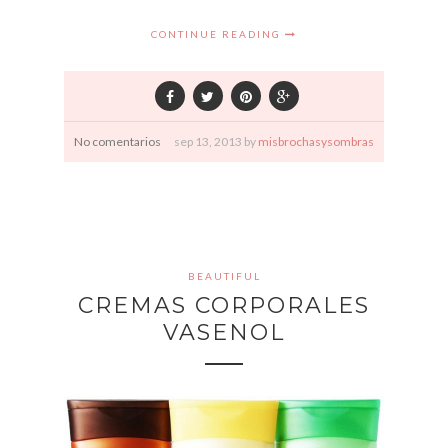
CONTINUE READING
No comentarios
sep
13,
2013 by
misbrochasysombras
BEAUTIFUL
CREMAS CORPORALES
VASENOL