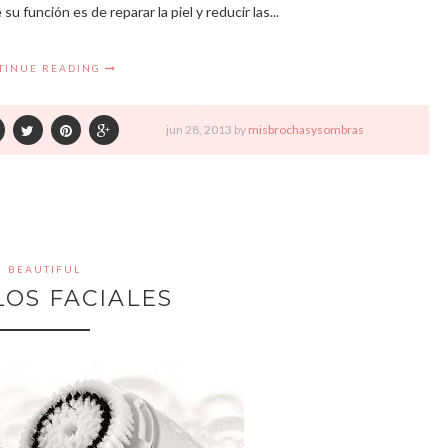
u función es de reparar la piel y reducir las...
TINUE READING
jun
28,
2013 by
misbrochasysombras
BEAUTIFUL
LOS FACIALES