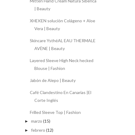
Mitten Hand Cream Natura Siberica
| Beauty
XHEKEN solución Colágeno + Aloe
Vera | Beauty
Skincare YsthéAL EAU THERMALE
AVÈNE | Beauty
Layered Sleeve High Neck hecked
Blouse | Fashion
Jabón de Alepo | Beauty
Café Clandestino En Canarias |El
Corte Inglés
Frilled Sleeve Top | Fashion
marzo
(15)
►
febrero
(12)
►