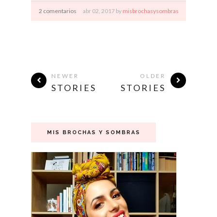
2 comentarios
abr
02,
2017 by
misbrochasysombras
NEWER
OLDER
STORIES
STORIES
MIS BROCHAS Y SOMBRAS