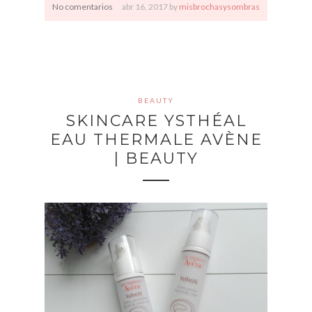
No comentarios
abr
16,
2017 by
misbrochasysombras
BEAUTY
SKINCARE YSTHÉAL
EAU THERMALE AVÈNE
| BEAUTY