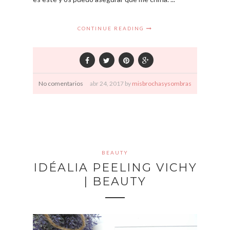
CONTINUE READING
No comentarios
abr
24,
2017 by
misbrochasysombras
BEAUTY
IDÉALIA PEELING VICHY
| BEAUTY