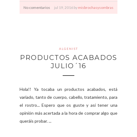
No comentarios
jul
19,
2016 by
misbrochasysombras
ALGENIST
PRODUCTOS ACABADOS
JULIO´16
Hola!! Ya tocaba un productos acabados, está
variado, tanto de cuerpo, cabello, tratamiento, para
el rostro... Espero que os guste y así tener una
opinión más acertada a la hora de comprar algo que
queráis probar. ...