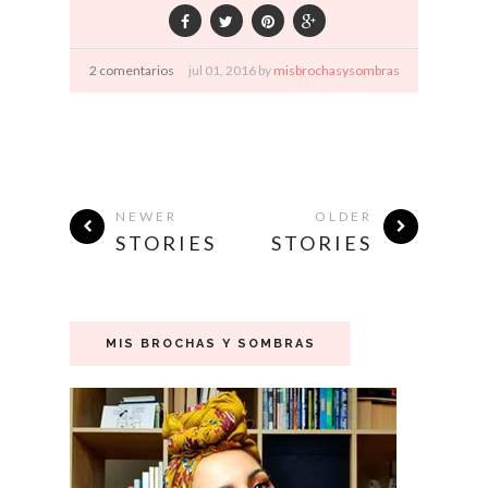
2 comentarios
jul
01,
2016 by
misbrochasysombras
NEWER
OLDER
STORIES
STORIES
MIS BROCHAS Y SOMBRAS