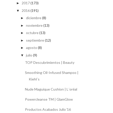
2017
(173)
►
2016
(191)
▼
diciembre
(8)
►
noviembre
(13)
►
octubre
(13)
►
septiembre
(12)
►
agosto
(8)
►
julio
(9)
▼
TOP Descubrimientos | Beauty
Smoothing Oil-Infused Shampoo |
Kiehl´s
Nude Maguique Cushion | L´oréal
Powercleanse TM | GlamGlow
Productos Acabados Julio´16