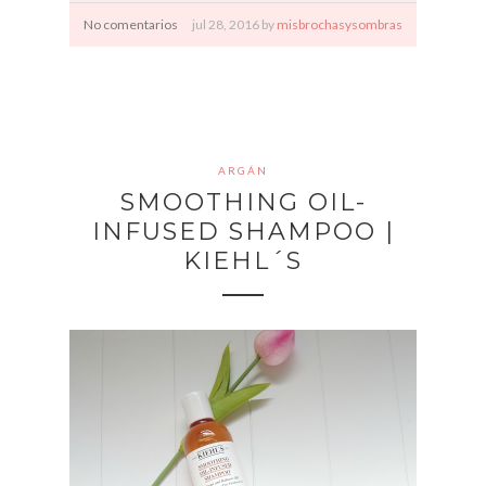
No comentarios
jul
28,
2016 by
misbrochasysombras
ARGÁN
SMOOTHING OIL-
INFUSED SHAMPOO |
KIEHL´S