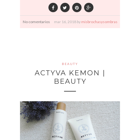
No comentarios
mar
16,
2018 by
misbrochasysombras
BEAUTY
ACTYVA KEMON |
BEAUTY