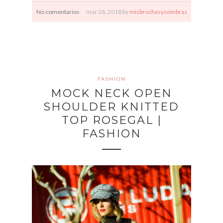
No comentarios
mar
28,
2018 by
misbrochasysombras
FASHION
MOCK NECK OPEN
SHOULDER KNITTED
TOP ROSEGAL |
FASHION