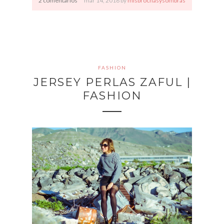
2 comentarios
mar
14,
2018 by
misbrochasysombras
FASHION
JERSEY PERLAS ZAFUL |
FASHION