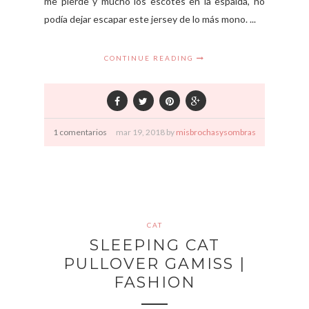
me pierde y mucho los escotes en la espalda, no
podía dejar escapar este jersey de lo más mono. ...
CONTINUE READING
1 comentarios
mar
19,
2018 by
misbrochasysombras
CAT
SLEEPING CAT
PULLOVER GAMISS |
FASHION