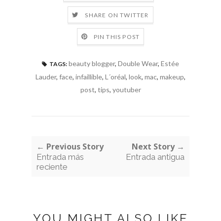
SHARE ON TWITTER
PIN THIS POST
beauty blogger
,
Double Wear
,
Estée
TAGS:
Lauder
,
face
,
infaillible
,
L´oréal
,
look
,
mac
,
makeup
,
post
,
tips
,
youtuber
← Previous Story
Next Story →
Entrada más
Entrada antigua
reciente
YOU MIGHT ALSO LIKE