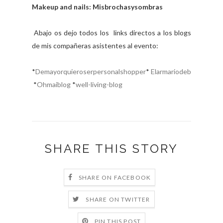
Makeup and nails: Misbrochasysombras
Abajo os dejo todos los links directos a los blogs
de mis compañeras asistentes al evento:
*
Demayorquieroserpersonalshopper
*
Elarmariodeb
*
Ohmaiblog
*
well-living-blog
SHARE THIS STORY
SHARE ON FACEBOOK
SHARE ON TWITTER
PIN THIS POST