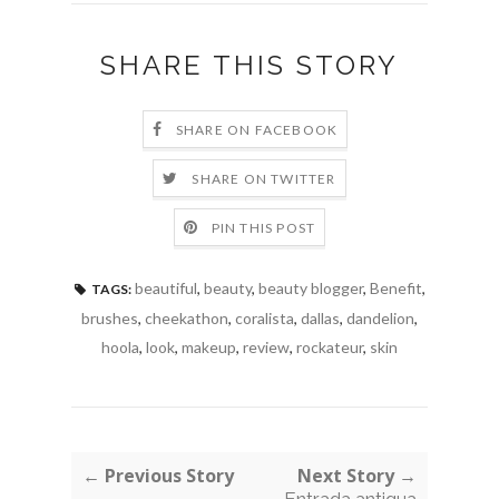
SHARE THIS STORY
SHARE ON FACEBOOK
SHARE ON TWITTER
PIN THIS POST
beautiful
,
beauty
,
beauty blogger
,
Benefit
,
TAGS:
brushes
,
cheekathon
,
coralista
,
dallas
,
dandelion
,
hoola
,
look
,
makeup
,
review
,
rockateur
,
skin
← Previous Story
Next Story →
Entrada antigua