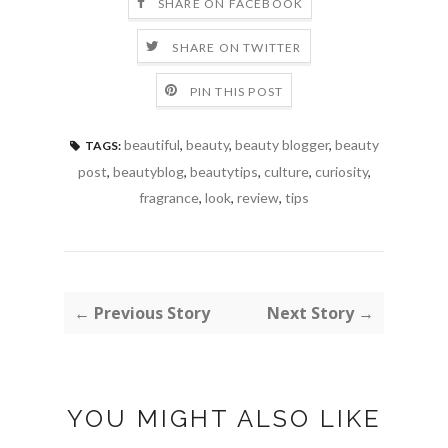
SHARE ON FACEBOOK
SHARE ON TWITTER
PIN THIS POST
beautiful
,
beauty
,
beauty blogger
,
beauty
TAGS:
post
,
beautyblog
,
beautytips
,
culture
,
curiosity
,
fragrance
,
look
,
review
,
tips
← Previous Story
Next Story →
YOU MIGHT ALSO LIKE