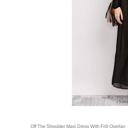
Off The Shoulder Maxi Dress With Frill Overlay