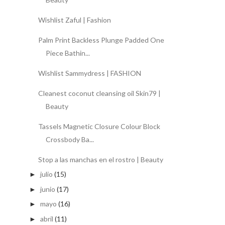
Wishlist Zaful | Fashion
Palm Print Backless Plunge Padded One
Piece Bathin...
Wishlist Sammydress | FASHION
Cleanest coconut cleansing oil Skin79 |
Beauty
Tassels Magnetic Closure Colour Block
Crossbody Ba...
Stop a las manchas en el rostro | Beauty
julio
(15)
►
junio
(17)
►
mayo
(16)
►
abril
(11)
►