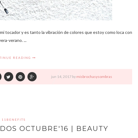
 a mi tocador y es tanto la vibración de colores que estoy como loca con
era-verano. ...
TINUE READING
jun
14,
2017 by
misbrochasysombras
11BENEFITS
OS OCTUBRE'16 | BEAUTY