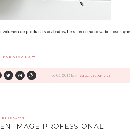
o volumen de productos acabados, he seleccionado varios, ósea que
TINUE READING
nov
06,
2016 by
misbrochasysombras
EYEBROWN
TEN IMAGE PROFESSIONAL