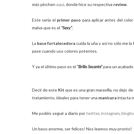
más pinchen
aquí
, donde hice su respectiva
review
.
Este sería el
primer paso
para aplicar antes del colo
malva que es el
"Sexy"
.
La
base fortalecedora
cuida la uña y así no sólo me l
pase cuando uso colores potentes.
Y ya el último paso es el
"Brillo Secante"
para un acabado c
Decir de este
Kit
que es una gran maravilla, no dejo de
tratamiento, ideales para tener una
manicura
intacta 
Me podéis seguir a diario por
twitter
,
instagram
,
bloglo
Un beso enorme, ser felices! Nos leemos muy pronto!