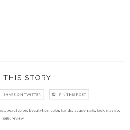
 THIS STORY
SHARE ON TWITTER
PIN THIS POST
ost
,
beautyblog
,
beautytips
,
color
,
hands
,
lacquernails
,
look
,
masglo
,
nails
,
review