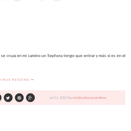
 se cruza en mi camino un Sephora tengo que entrar y más si es en el
TINUE READING
jul
21,
2022 by
misbrochasysombras