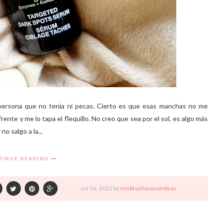
 persona que no tenía ni pecas. Cierto es que esas manchas no me
nte y me lo tapa el flequillo. No creo que sea por el sol, es algo más
o salgo a la...
TINUE READING
oct
06,
2022 by
misbrochasysombras