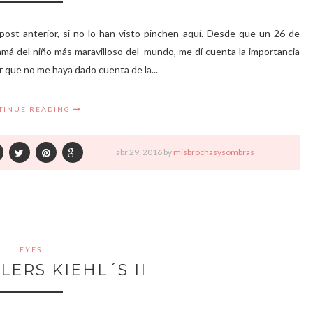
 post anterior, si no lo han visto pinchen aquí. Desde que un 26 de
má del niño más maravilloso del mundo, me dí cuenta la importancia
r que no me haya dado cuenta de la...
TINUE READING
abr
29,
2016 by
misbrochasysombras
EYES
LERS KIEHL´S II