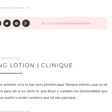
TINUE READING
abr
26,
2016 by
misbrochasysombras
BEAUTIFUL
NG LOTION | CLINIQUE
t anterior, si no lo han visto pinchen aquí. Siempre intento usar en mi
os para ver si es cierto lo que dicen y cumplen las funcionalidad que
 usarlos y poder contaros que tal van, para que...
TINUE READING