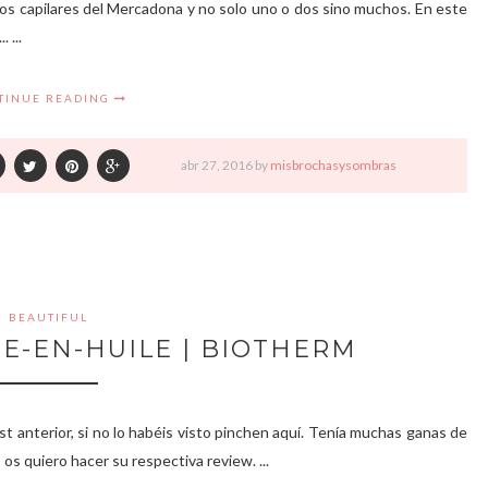
os capilares del Mercadona y no solo uno o dos sino muchos. En este
 ...
TINUE READING
abr
27,
2016 by
misbrochasysombras
BEAUTIFUL
E-EN-HUILE | BIOTHERM
st anterior, si no lo habéis visto pinchen aquí. Tenía muchas ganas de
s quiero hacer su respectiva review. ...