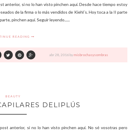
ost anterior, si no lo han visto pinchen aquí. Desde hace tiempo estoy
dos de la firma o lo más vendidos de Kiehl´s. Hoy toca a la II parte
arte, pinchen aquí. Seguir leyendo......
TINUE READING
abr
28,
2016 by
misbrochasysombras
BEAUTY
APILARES DELIPLÚS
post anterior, si no lo han visto pinchen aquí. No sé vosotras pero