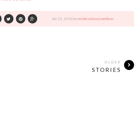
abr
25,
2016 by
misbrochasysombras
OLDER
STORIES