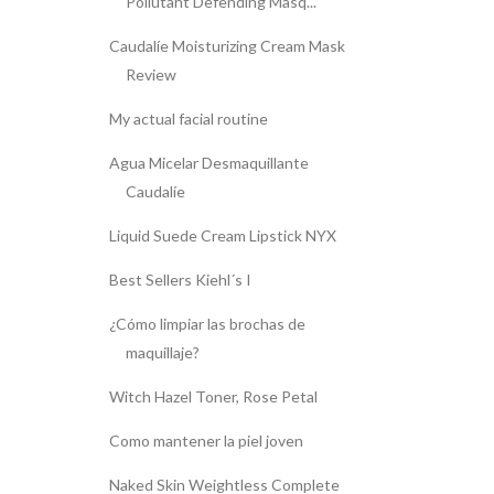
Pollutant Defending Masq...
Caudalíe Moisturizing Cream Mask
Review
My actual facial routine
Agua Micelar Desmaquillante
Caudalíe
Liquid Suede Cream Lipstick NYX
Best Sellers Kiehl´s I
¿Cómo limpiar las brochas de
maquillaje?
Witch Hazel Toner, Rose Petal
Como mantener la piel joven
Naked Skin Weightless Complete