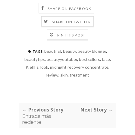
SHARE ON FACEBOOK
SHARE ON TWITTER
PIN THIS POST
beautiful
,
beauty
,
beauty blogger
,
TAGS:
beautytips
,
beautyyoutuber
,
bestsellers
,
face
,
Kiehl´s
,
look
,
midnight recovery concentrate
,
review
,
skin
,
treatment
← Previous Story
Next Story →
Entrada más
reciente