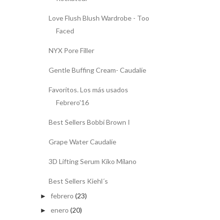
Love Flush Blush Wardrobe - Too
Faced
NYX Pore Filler
Gentle Buffing Cream- Caudalíe
Favoritos. Los más usados
Febrero'16
Best Sellers Bobbi Brown I
Grape Water Caudalíe
3D Lifting Serum Kiko Milano
Best Sellers Kiehl´s
febrero
(23)
►
enero
(20)
►