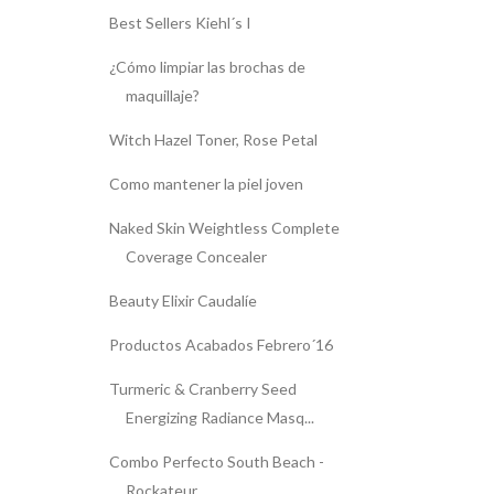
Best Sellers Kiehl´s I
¿Cómo limpiar las brochas de
maquillaje?
Witch Hazel Toner, Rose Petal
Como mantener la piel joven
Naked Skin Weightless Complete
Coverage Concealer
Beauty Elixir Caudalíe
Productos Acabados Febrero´16
Turmeric & Cranberry Seed
Energizing Radiance Masq...
Combo Perfecto South Beach -
Rockateur