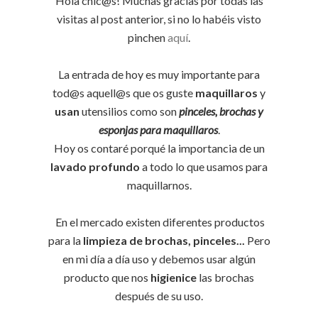
Hola chic@s! Muchas gracias por todas las
visitas al post anterior, si no lo habéis visto
pinchen
aquí
.
La entrada de hoy es muy importante para
tod@s aquell@s que os guste
maquillaros
y
usan
utensilios como son
pinceles, brochas y
esponjas para maquillaros
.
Hoy os contaré porqué la importancia de un
lavado profundo
a todo lo que usamos para
maquillarnos.
En el mercado existen diferentes productos
para la
limpieza de brochas, pinceles...
Pero
en mi día a día uso y debemos usar algún
producto que nos
higienice
las brochas
después de su uso.