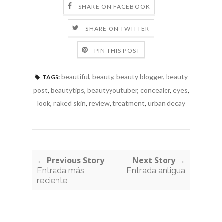
SHARE ON FACEBOOK
SHARE ON TWITTER
PIN THIS POST
beautiful
,
beauty
,
beauty blogger
,
beauty
TAGS:
post
,
beautytips
,
beautyyoutuber
,
concealer
,
eyes
,
look
,
naked skin
,
review
,
treatment
,
urban decay
← Previous Story
Next Story →
Entrada más
Entrada antigua
reciente