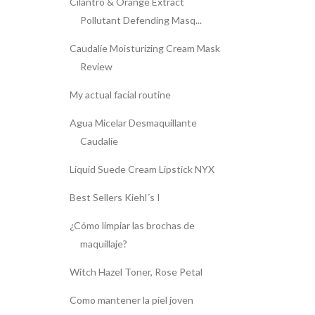
Cilantro & Orange Extract
Pollutant Defending Masq...
Caudalíe Moisturizing Cream Mask
Review
My actual facial routine
Agua Micelar Desmaquillante
Caudalíe
Liquid Suede Cream Lipstick NYX
Best Sellers Kiehl´s I
¿Cómo limpiar las brochas de
maquillaje?
Witch Hazel Toner, Rose Petal
Como mantener la piel joven