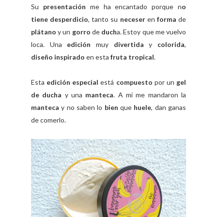
Su
presentación
me ha encantado porque n
o
tiene desperdicio
, tanto su
neceser
en
forma
de
plátano
y un
gorro
de
duch
a. Estoy que me vuelvo
loca. Una
edición
muy
divertida
y
colorida
,
diseño inspirado
en esta
fruta tropical
.
Esta
edición especial
está
compuesto
por un
gel
de ducha
y una
manteca
. A mi me mandaron la
manteca
y no saben lo
bien
que
huele
, dan ganas
de comerlo.