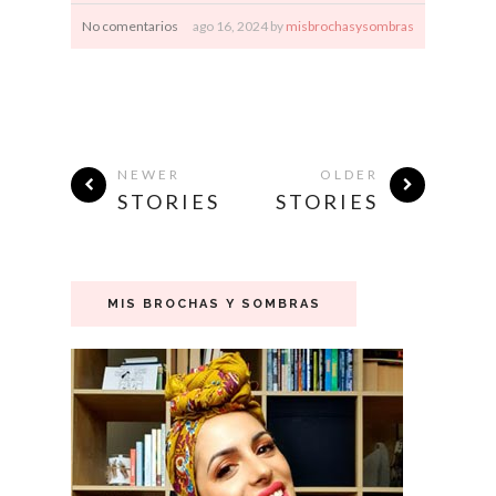
No comentarios
ago
16,
2024 by
misbrochasysombras
NEWER
OLDER
STORIES
STORIES
MIS BROCHAS Y SOMBRAS