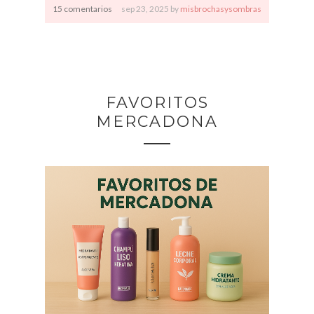
15 comentarios
sep
23,
2025 by
misbrochasysombras
FAVORITOS
MERCADONA