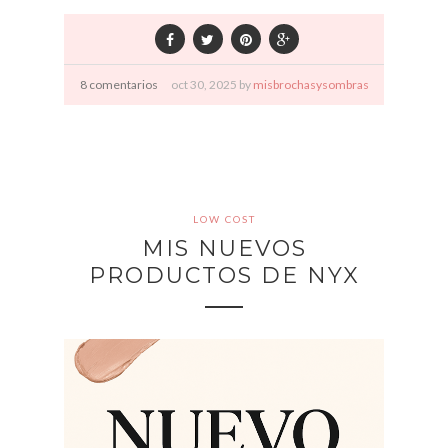
8 comentarios
oct
30,
2025 by
misbrochasysombras
LOW COST
MIS NUEVOS
PRODUCTOS DE NYX