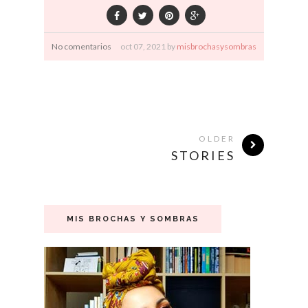
No comentarios
oct
07,
2021 by
misbrochasysombras
OLDER
STORIES
MIS BROCHAS Y SOMBRAS