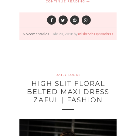
CONTINUE READING
No comentarios
abr
23,
2018 by
misbrochasysombras
DAILY LOOKS
HIGH SLIT FLORAL
BELTED MAXI DRESS
ZAFUL | FASHION