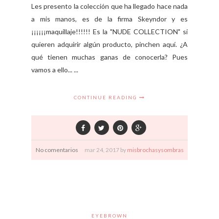
Les presento la colección que ha llegado hace nada
a mis manos, es de la firma Skeyndor y es
¡¡¡¡¡¡maquillaje!!!!!! Es la "NUDE COLLECTION" si
quieren adquirir algún producto, pinchen aquí. ¿A
qué tienen muchas ganas de conocerla? Pues
vamos a ello... ...
CONTINUE READING
No comentarios
mar
24,
2017 by
misbrochasysombras
EYEBROWN