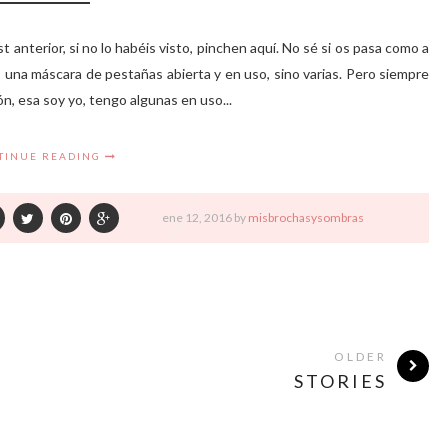
t anterior, si no lo habéis visto, pinchen aquí. No sé si os pasa como a
 una máscara de pestañas abierta y en uso, sino varias. Pero siempre
, esa soy yo, tengo algunas en uso...
TINUE READING
ene
12,
2016 by
misbrochasysombras
OLDER
STORIES