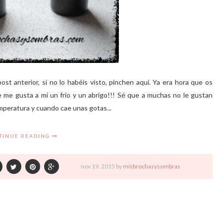
ost anterior, si no lo habéis visto, pinchen aquí. Ya era hora que os
e me gusta a mi un frío y un abrigo!!! Sé que a muchas no le gustan
peratura y cuando cae unas gotas...
TINUE READING
nov
19,
2015 by
misbrochasysombras