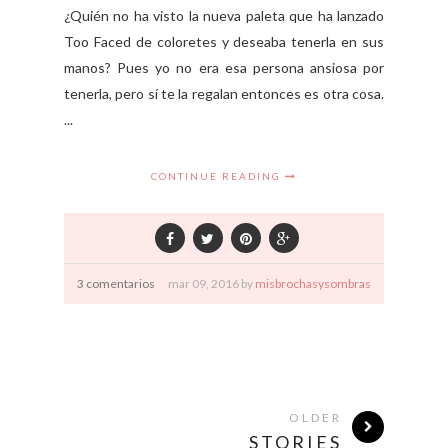
¿Quién no ha visto la nueva paleta que ha lanzado
Too Faced de coloretes y deseaba tenerla en sus
manos? Pues yo no era esa persona ansiosa por
tenerla, pero sí te la regalan entonces es otra cosa.
...
CONTINUE READING
3 comentarios
mar
09,
2016 by
misbrochasysombras
OLDER
STORIES