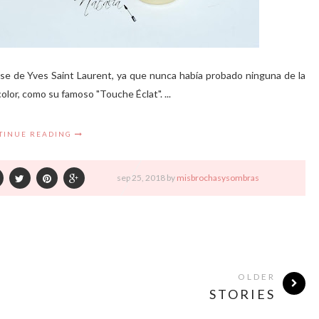
e de Yves Saint Laurent, ya que nunca había probado ninguna de la
lor, como su famoso "Touche Éclat". ...
TINUE READING
sep
25,
2018 by
misbrochasysombras
OLDER
STORIES