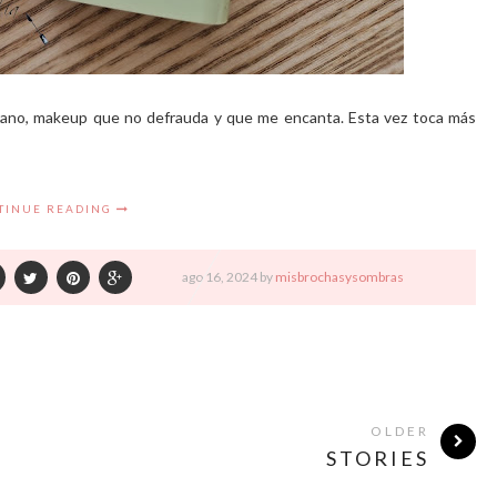
erano, makeup que no defrauda y que me encanta. Esta vez toca más
TINUE READING
ago
16,
2024 by
misbrochasysombras
OLDER
STORIES