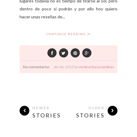
lugares todavía no es tiempo de tirarse al sol, pero
dentro de poco si podrán y por ello hoy quiero
hacer unas reseñas de...
CONTINUE READING
No comentarios
abr
06,
2013 by
misbrochasysombras
NEWER
OLDER
STORIES
STORIES