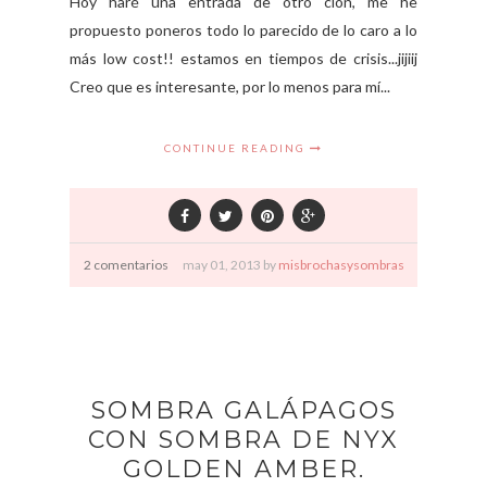
Hoy haré una entrada de otro clon, me he
propuesto poneros todo lo parecido de lo caro a lo
más low cost!! estamos en tiempos de crisis...jijiij
Creo que es interesante, por lo menos para mí...
CONTINUE READING
2 comentarios
may
01,
2013 by
misbrochasysombras
SOMBRA GALÁPAGOS
CON SOMBRA DE NYX
GOLDEN AMBER.