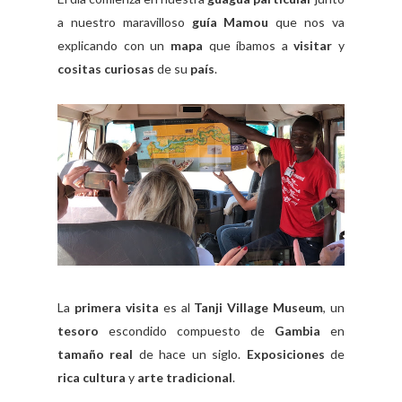
a nuestro maravilloso
guía Mamou
que nos va
explicando con un
mapa
que íbamos a
visitar
y
cositas curiosas
de su
país
.
La
primera visita
es al
Tanji Village Museum
, un
tesoro
escondido compuesto de
Gambia
en
tamaño real
de hace un siglo.
Exposiciones
de
rica cultura
y
arte tradicional
.