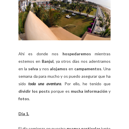
Ahí es donde nos
hospedaremos
mientras
estemos en
Banjul
, ya otros días nos adentramos
en la
selva
y nos
alojamos
en
campamentos
. Una
semana da para mucho y os puedo asegurar que ha
sido
toda una aventura
. Por ello, he tenido que
dividir los posts
porque es
mucha información
y
fotos
.
Día 1.
El día comienza en nuestra
guagua particular
junto