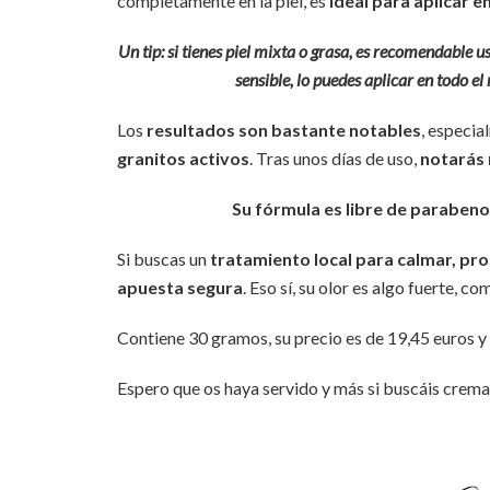
completamente en la piel, es
ideal para aplicar 
Un tip: si tienes piel mixta o grasa, es recomendable u
sensible, lo puedes aplicar en todo e
Los
resultados son bastante notables
, especia
granitos activos
. Tras unos días de uso,
notarás 
Su fórmula es libre de parabenos
Si buscas un
tratamiento local para calmar, prot
apuesta segura
. Eso sí, su olor es algo fuerte, co
Contiene 30 gramos, su precio es de 19,45 euros y
Espero que os haya servido y más si buscáis crema