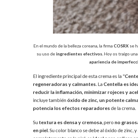
En el mundo de la belleza coreana, la firma
COSRX
se h
su uso de
ingredientes efectivos
. Hoy os traigo un
apariencia de imperfecci
El ingrediente principal de esta crema es la "
Cente
regeneradoras y calmantes
. La
Centella es ide
reducir la inflamación, minimizar rojeces y ace
incluye también
óxido de zinc, un potente calm
potencia los efectos reparadores
de la crema.
Su
textura es densa y cremosa
, pero
no grasos
en piel
. Su color blanco se debe al óxido de zinc,