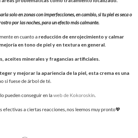
en áreas problemáticas como tratamiento localizado.
sarla solo en zonas con imperfecciones, en cambio, si tu piel es seca o
l rostro por las noches, para un efecto más calmante.
lmente en cuanto a
reducción de enrojecimiento y calmar
mejoría en tono de piel y en textura en general
.
, aceites minerales y fragancias artificiales.
eger y mejorar la apariencia de la piel, esta crema es una
mo si fuese de árbol de té.
 lo pueden conseguir en la
web de Kokoroskin
.
s efectivas a ciertas reacciones, nos leemos muy pronto💖