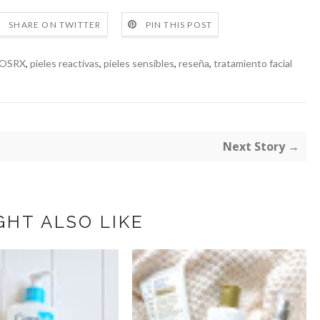
SHARE ON TWITTER
PIN THIS POST
OSRX
,
pieles reactivas
,
pieles sensibles
,
reseña
,
tratamiento facial
Next Story →
GHT ALSO LIKE