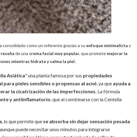
a consolidado como un referente gracias a su
enfoque minimalista
y
a
reseña
de una
crema facial muy popular
, que promete
mejorar la
ones mientras hidrata y calma la piel.
lla Asiática
" una planta famosa por sus
propiedades
al para pieles sensibles o propensas al acné
, ya que
ayuda a
lerar la cicatrización de las imperfecciones.
La fórmula
ante y antiinflamatorio
, que al combinarse con la Centella
a
, lo que permite que
se absorba sin dejar sensación pesada
 y aunque puede necesitar unos minutos para integrarse