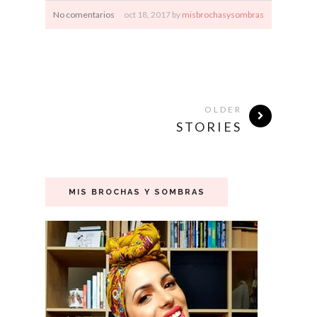
No comentarios
oct
18,
2017 by
misbrochasysombras
OLDER
STORIES
MIS BROCHAS Y SOMBRAS