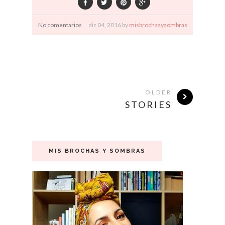
No comentarios
dic
04,
2016 by
misbrochasysombras
OLDER
STORIES
MIS BROCHAS Y SOMBRAS