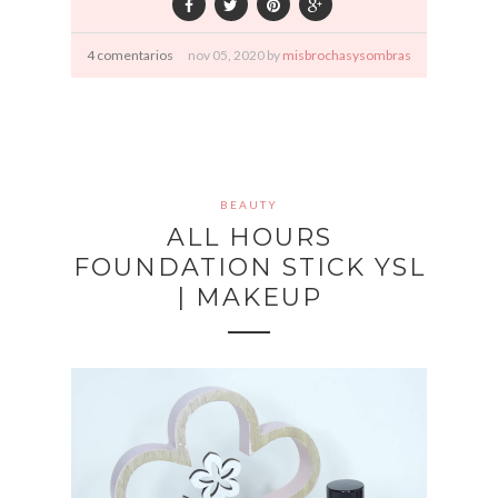
4 comentarios
nov
05,
2020 by
misbrochasysombras
BEAUTY
ALL HOURS
FOUNDATION STICK YSL
| MAKEUP