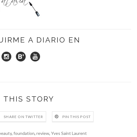
UIRME A DIARIO EN
 THIS STORY
SHARE ON TWITTER
PIN THIS POST
beauty
,
foundation
,
review
,
Yves Saint Laurent