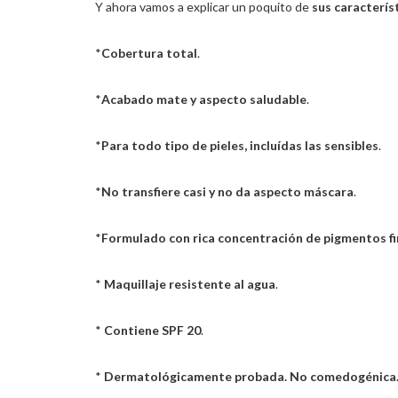
Y ahora vamos a explicar un poquito de
sus caracterís
*
Cobertura total
.
*
Acabado mate y aspecto saludable
.
*
Para todo tipo de pieles, incluídas las sensibles
.
*
No transfiere casi y no da aspecto máscara
.
*
Formulado con rica concentración de pigmentos f
*
Maquillaje resistente al agua
.
*
Contiene SPF 20
.
*
Dermatológicamente probada. No comedogénica