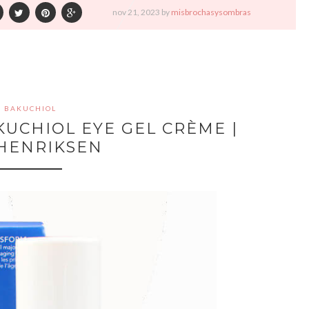
nov
21,
2023 by
misbrochasysombras
BAKUCHIOL
UCHIOL EYE GEL CRÈME |
HENRIKSEN